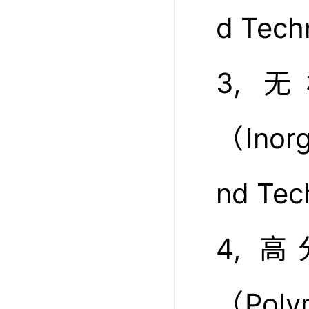
d Tec
3,
（Inorg
nd Te
4,
（Polym