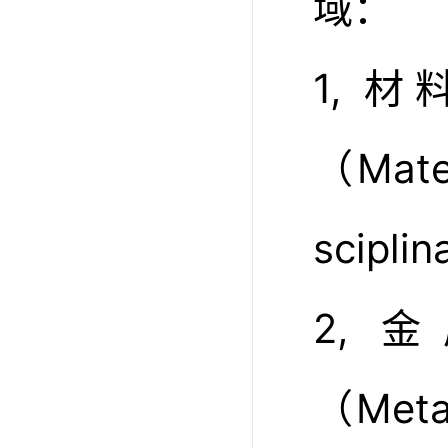
域：
1, 
（Mater
scipli
2,
（Metal